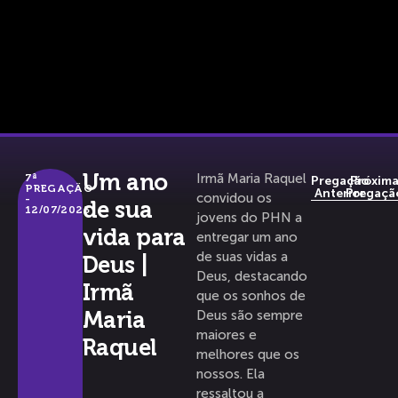
Um ano
Irmã Maria Raquel
7ª
Pregação
Próxim
PREGAÇÃO
Anterior
Pregaçã
convidou os
-
de sua
12/07/2025
jovens do PHN a
vida para
entregar um ano
de suas vidas a
Deus |
Deus, destacando
Irmã
que os sonhos de
Maria
Deus são sempre
maiores e
Raquel
melhores que os
nossos. Ela
ressaltou a