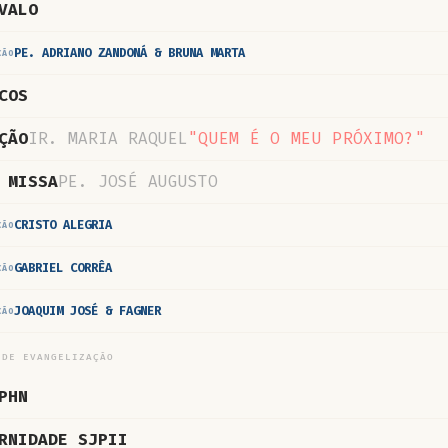
VALO
PE. ADRIANO ZANDONÁ & BRUNA MARTA
CÃO
COS
ÇÃO
IR. MARIA RAQUEL
"QUEM É O MEU PRÓXIMO?"
 MISSA
PE. JOSÉ AUGUSTO
CRISTO ALEGRIA
CÃO
GABRIEL CORRÊA
CÃO
JOAQUIM JOSÉ & FAGNER
CÃO
 DE EVANGELIZAÇÃO
PHN
RNIDADE SJPII