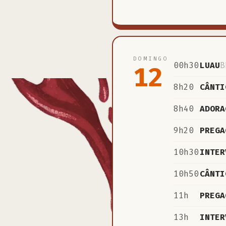
DOMINGO
00h30
LUAU
B
12
8h20
CÂNTI
8h40
ADORA
9h20
PREGA
10h30
INTER
10h50
CÂNTI
11h
PREGA
13h
INTER