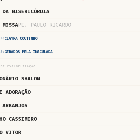
 DA MISERICÓRDIA
 MISSA
PE. PAULO RICARDO
CLAYRA COUTINHO
CÃO
GERADOS PELA IMACULADA
CÃO
 DE EVANGELIZAÇÃO
ONÁRIO SHALOM
E ADORAÇÃO
 ARKANJOS
HO CASSIMIRO
O VITOR