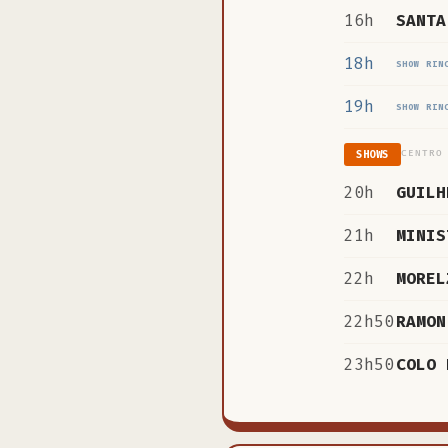
16h
SANTA
18h
SHOW RIN
19h
SHOW RIN
CENTRO
SHOWS
20h
GUILH
21h
MINIS
22h
MOREL
22h50
RAMON
23h50
COLO 