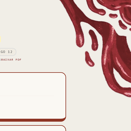
.
NGO 12
S
BAIXAR PDF