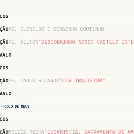
COS
ÇÃO
PE. ELENILDO E SERGINHO COUTINHO
ÇÃO
PE. AILTON
"DESCOBRINDO NOSSO CASTELO INTE
VALO
COS
ÇÃO
PE. PAULO RICARDO
"COR INQUIETUM"
VALO
COLO DE DEUS
CÃO
COS
ÇÃO
MOISÉS ROCHA
"EUCARISTIA, SACRAMENTO DE AM