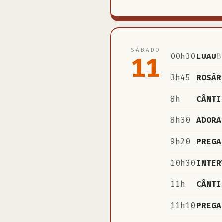
SÁBADO
00h30
LUAU
B
11
3h45
ROSÁR
8h
CÂNTI
8h30
ADORA
9h20
PREGA
10h30
INTER
11h
CÂNTI
11h10
PREGA