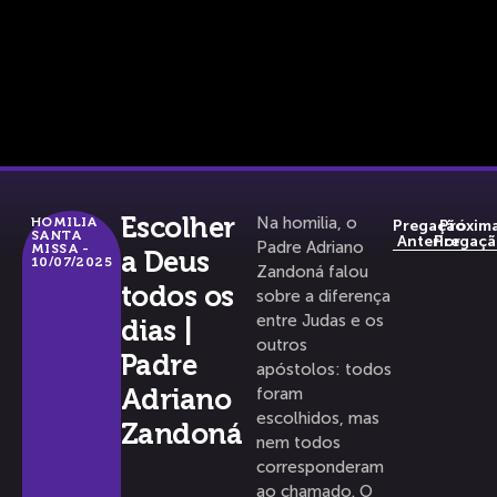
Escolher
Na homilia, o
HOMILIA
Pregação
Próxim
SANTA
Anterior
Pregaçã
Padre Adriano
MISSA -
a Deus
10/07/2025
Zandoná falou
todos os
sobre a diferença
entre Judas e os
dias |
outros
Padre
apóstolos: todos
Adriano
foram
escolhidos, mas
Zandoná
nem todos
corresponderam
ao chamado. O